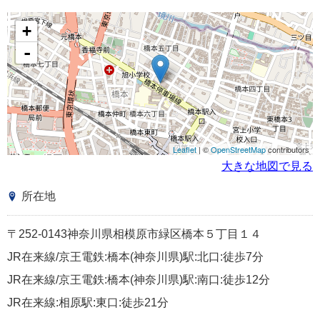
+
-
Leaflet
| ©
OpenStreetMap
contributors
大きな地図で見る
所在地
〒252-0143神奈川県相模原市緑区橋本５丁目１４
JR在来線/京王電鉄:橋本(神奈川県)駅:北口:徒歩7分
JR在来線/京王電鉄:橋本(神奈川県)駅:南口:徒歩12分
JR在来線:相原駅:東口:徒歩21分