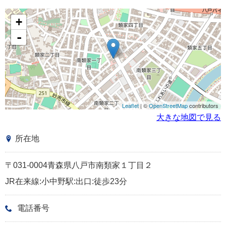
+
-
Leaflet
| ©
OpenStreetMap
contributors
大きな地図で見る
所在地
〒031-0004青森県八戸市南類家１丁目２
JR在来線:小中野駅:出口:徒歩23分
電話番号