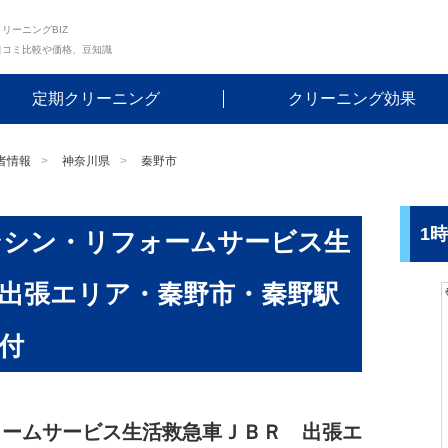
リーニングBIZ
口コミ比較や価格、豆知識
定期クリーニング
クリーニング効果
者情報
神奈川県
秦野市
1
ンシン・リフォームサービス生
出張エリア・秦野市・秦野駅
付
ォームサービス生活救急車ＪＢＲ 出張エ