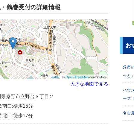
槻・鶴巻受付の詳細情報
お
呉市
っと
Leaflet
| ©
OpenStreetMap
contributors
大きな地図で見る
ハウ
神奈川県秦野市立野台３丁目２
ーズ
:南口:徒歩15分
名古屋
:北口:徒歩17分