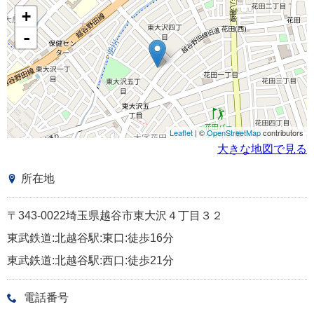
+
-
Leaflet
| ©
OpenStreetMap
contributors
大きな地図で見る
所在地
〒343-0022埼玉県越谷市東大沢４丁目３２
東武鉄道:北越谷駅:東口:徒歩16分
東武鉄道:北越谷駅:西口:徒歩21分
電話番号