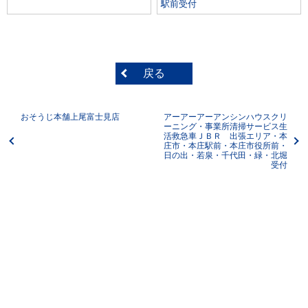
駅前受付
戻る
おそうじ本舗上尾富士見店
アーアーアーアンシンハウスクリ
ーニング・事業所清掃サービス生
活救急車ＪＢＲ 出張エリア・本
庄市・本庄駅前・本庄市役所前・
日の出・若泉・千代田・緑・北堀
受付