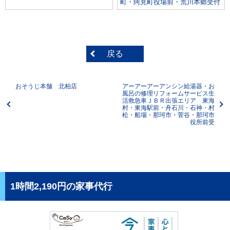
町・阿見町役場前・荒川本郷受付
戻る
おそうじ本舗 北柏店
アーアーアーアンシン給湯器・お
風呂の修理リフォームサービス生
活救急車ＪＢＲ出張エリア 東海
村・東海駅前・舟石川・石神・村
松・船場・那珂市・菅谷・那珂市
役所前受
1時間2,190円の家事代行