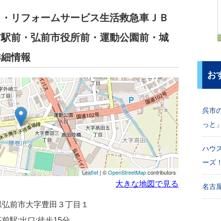
り・リフォームサービス生活救急車ＪＢ
前駅前・弘前市役所前・運動公園前・城
詳細情報
お
呉市
っと
ハウ
ーズ
Leaflet
| ©
OpenStreetMap
contributors
大きな地図で見る
名古屋
青森県弘前市大字豊田３丁目１
前駅:出口:徒歩15分