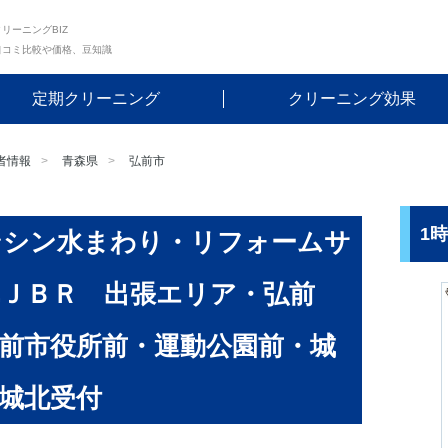
リーニングBIZ
口コミ比較や価格、豆知識
定期クリーニング
クリーニング効果
者情報
青森県
弘前市
1
ンシン水まわり・リフォームサ
ＪＢＲ 出張エリア・弘前
前市役所前・運動公園前・城
城北受付