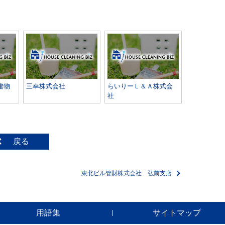
建物
三幸株式会社
らいりーＬ＆Ａ株式会
社
戻る
東北ビル管財株式会社 弘前支店
用語集
サイトマップ