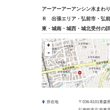
アーアーアーアンシン水まわ
Ｒ 出張エリア・弘前市・弘
東・城南・城西・城北受付の
+
-
所在地
〒036-8101
弘南鉄道:弘前東高