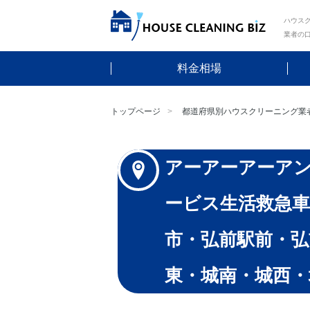
ハウスク
業者の
料金相場
トップページ
都道府県別ハウスクリーニング業
アーアーアーア
ービス生活救急車
市・弘前駅前・弘
東・城南・城西・