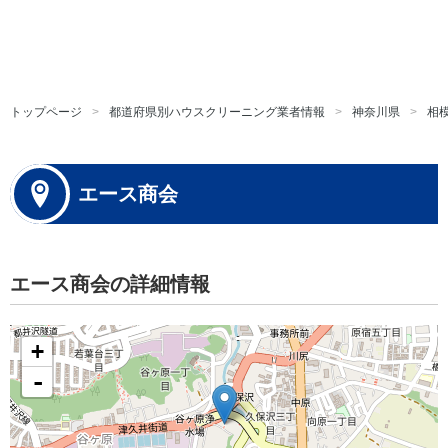
トップページ
都道府県別ハウスクリーニング業者情報
神奈川県
相
エース商会
エース商会の詳細情報
+
-