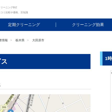
リーニングBIZ
口コミ比較や価格、豆知識
定期クリーニング
クリーニング効果
者情報
栃木県
大田原市
1
ビス
報