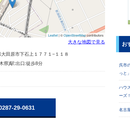
Leaflet
| ©
OpenStreetMap
contributors
大きな地図で見る
お
栃木県大田原市下石上１７７１−１１８
木県)駅:出口:徒歩8分
呉市
っと
ハウ
ーズ
0287-29-0631
名古屋