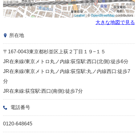
Leaflet
| ©
OpenStreetMap
contributors
大きな地図で見る
所在地
〒167-0043東京都杉並区上荻２丁目１９−１５
JR在来線/東京メトロ丸ノ内線:荻窪駅:西口(北側):徒歩6分
JR在来線/東京メトロ丸ノ内線:荻窪駅:丸ノ内線西口:徒歩7
分
JR在来線:荻窪駅:西口(南側):徒歩7分
電話番号
0120-648645