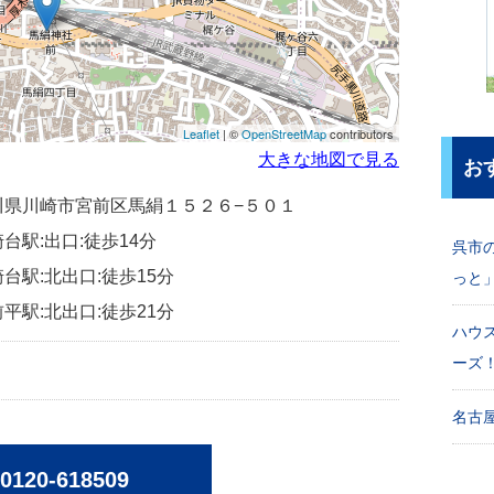
Leaflet
| ©
OpenStreetMap
contributors
大きな地図で見る
お
神奈川県川崎市宮前区馬絹１５２６−５０１
台駅:出口:徒歩14分
呉市
台駅:北出口:徒歩15分
っと
平駅:北出口:徒歩21分
ハウ
ーズ
名古屋
0120-618509