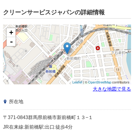
クリーンサービスジャパンの詳細情報
+
-
Leaflet
| ©
OpenStreetMap
contributors
大きな地図で見る
所在地
〒371-0843群馬県前橋市新前橋町１３−１
JR在来線:新前橋駅:出口:徒歩4分