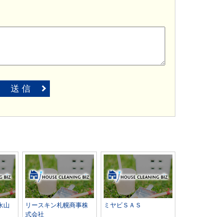
送 信
永山
リースキン札幌商事株
ミヤビＳＡＳ
式会社