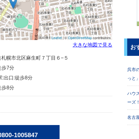
Leaflet
| ©
OpenStreetMap
contributors
大きな地図で見る
お
北海道札幌市北区麻生町７丁目６−５
徒歩7分
呉市
駅:出口:徒歩8分
っと
徒歩8分
ハウ
ーズ
名古屋
0800-1005847