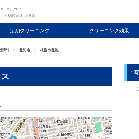
リーニングBIZ
口コミ比較や価格、豆知識
定期クリーニング
クリーニング効果
者情報
北海道
札幌市北区
1
ネス
報