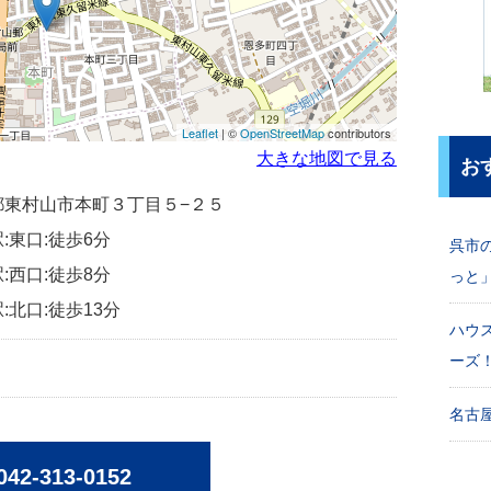
Leaflet
| ©
OpenStreetMap
contributors
大きな地図で見る
お
東京都東村山市本町３丁目５−２５
:東口:徒歩6分
呉市
:西口:徒歩8分
っと
:北口:徒歩13分
ハウ
ーズ
名古屋
042-313-0152