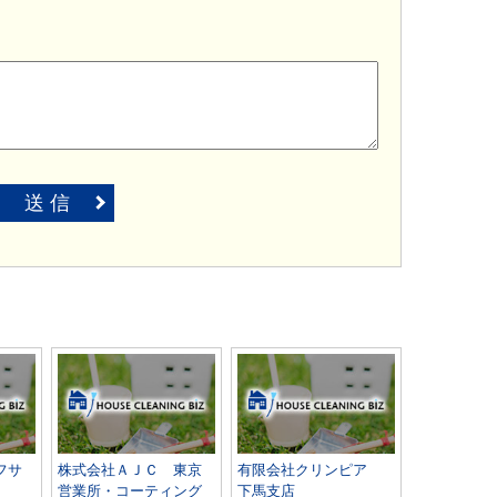
送 信
フサ
株式会社ＡＪＣ 東京
有限会社クリンピア
営業所・コーティング
下馬支店