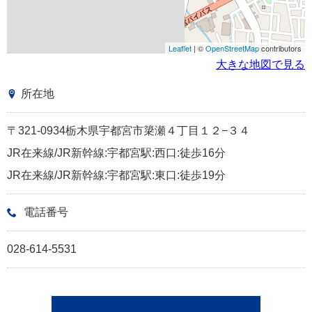
Leaflet
| ©
OpenStreetMap
contributors
大きな地図で見る
所在地
〒321-0934栃木県宇都宮市簗瀬４丁目１２−３４
JR在来線/JR新幹線:宇都宮駅:西口:徒歩16分
JR在来線/JR新幹線:宇都宮駅:東口:徒歩19分
電話番号
028-614-5531