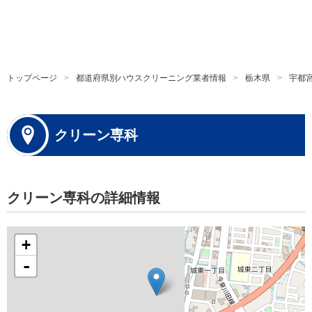
トップページ
都道府県別ハウスクリーニング業者情報
栃木県
宇都
クリーン専科
クリーン専科の詳細情報
+
-