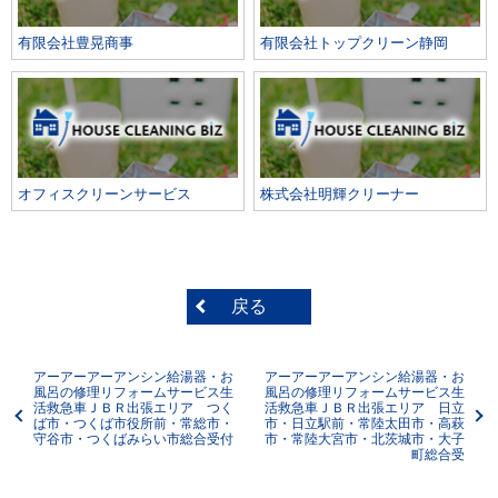
有限会社豊晃商事
有限会社トップクリーン静岡
オフィスクリーンサービス
株式会社明輝クリーナー
戻る
アーアーアーアンシン給湯器・お
アーアーアーアンシン給湯器・お
風呂の修理リフォームサービス生
風呂の修理リフォームサービス生
活救急車ＪＢＲ出張エリア つく
活救急車ＪＢＲ出張エリア 日立
ば市・つくば市役所前・常総市・
市・日立駅前・常陸太田市・高萩
守谷市・つくばみらい市総合受付
市・常陸大宮市・北茨城市・大子
町総合受