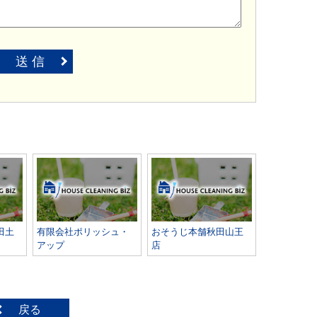
送 信
田土
有限会社ポリッシュ・
おそうじ本舗秋田山王
アップ
店
戻る