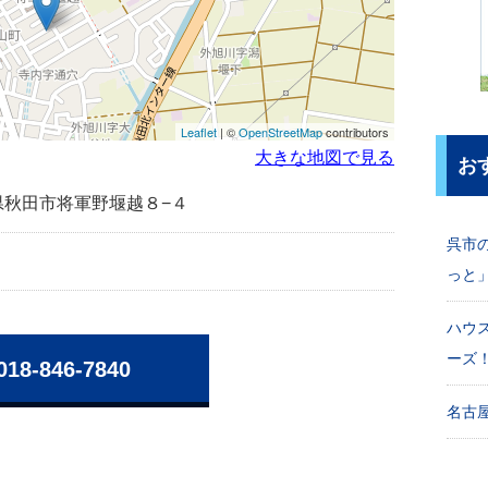
Leaflet
| ©
OpenStreetMap
contributors
大きな地図で見る
お
秋田県秋田市将軍野堰越８−４
呉市
っと
ハウ
ーズ
018-846-7840
名古屋