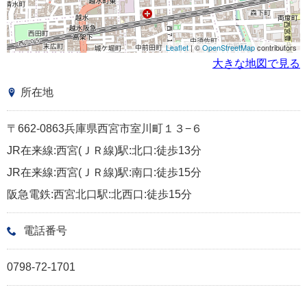
Leaflet
| ©
OpenStreetMap
contributors
大きな地図で見る
所在地
〒662-0863兵庫県西宮市室川町１３−６
JR在来線:西宮(ＪＲ線)駅:北口:徒歩13分
JR在来線:西宮(ＪＲ線)駅:南口:徒歩15分
阪急電鉄:西宮北口駅:北西口:徒歩15分
電話番号
0798-72-1701