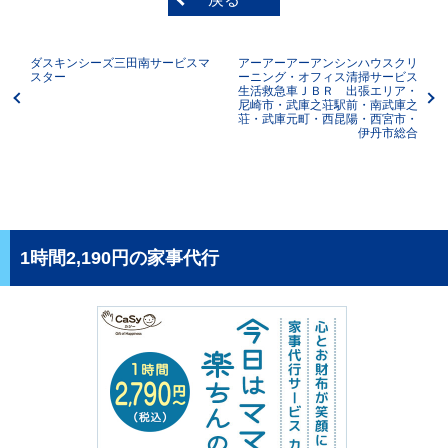
ダスキンシーズ三田南サービスマ
アーアーアーアンシンハウスクリ
スター
ーニング・オフィス清掃サービス
生活救急車ＪＢＲ 出張エリア・
尼崎市・武庫之荘駅前・南武庫之
荘・武庫元町・西昆陽・西宮市・
伊丹市総合
1時間2,190円の家事代行