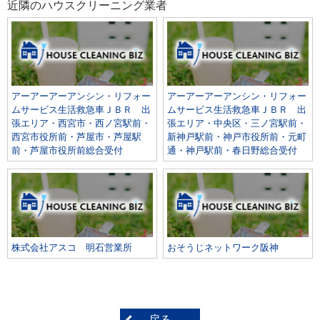
近隣のハウスクリーニング業者
アーアーアーアンシン・リフォー
アーアーアーアンシン・リフォー
ムサービス生活救急車ＪＢＲ 出
ムサービス生活救急車ＪＢＲ 出
張エリア・西宮市・西ノ宮駅前・
張エリア・中央区・三ノ宮駅前・
西宮市役所前・芦屋市・芦屋駅
新神戸駅前・神戸市役所前・元町
前・芦屋市役所前総合受付
通・神戸駅前・春日野総合受付
株式会社アスコ 明石営業所
おそうじネットワーク阪神
戻る