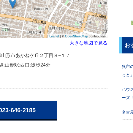
Leaflet
| ©
OpenStreetMap
contributors
大きな地図で見る
お
山形県山形市あかねケ丘２丁目８−１７
線:山形駅:西口:徒歩24分
呉市
っと
ハウ
ーズ
023-646-2185
名古屋