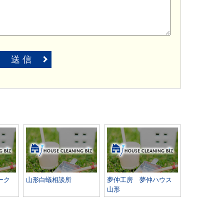
送 信
ーク
山形白蟻相談所
夢仲工房 夢仲ハウス
山形