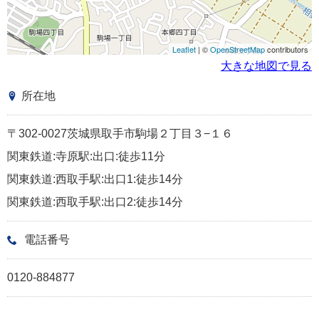
Leaflet
| ©
OpenStreetMap
contributors
大きな地図で見る
所在地
〒302-0027茨城県取手市駒場２丁目３−１６
関東鉄道:寺原駅:出口:徒歩11分
関東鉄道:西取手駅:出口1:徒歩14分
関東鉄道:西取手駅:出口2:徒歩14分
電話番号
0120-884877