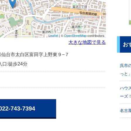
Leaflet
| ©
OpenStreetMap
contributors
大きな地図で見る
お
宮城県仙台市太白区富田字上野東９−７
入口:徒歩24分
呉市
っと
ハウ
ーズ
022-743-7394
名古屋