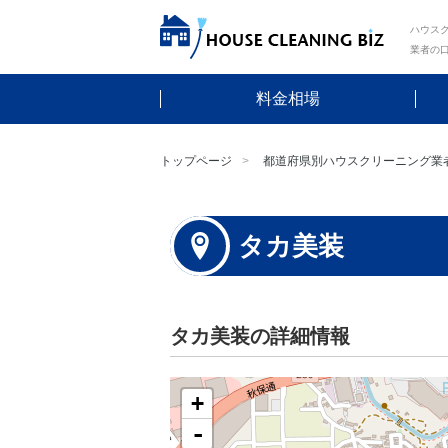
ハウスク
業者の
料金相場
トップページ
都道府県別ハウスクリーニング業
タカ美装
タカ美装の詳細情報
+
-