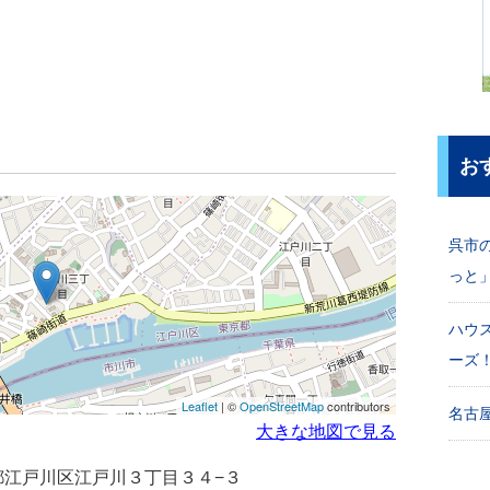
お
呉市
っと
ハウ
ーズ
Leaflet
| ©
OpenStreetMap
contributors
名古屋
大きな地図で見る
東京都江戸川区江戸川３丁目３４−３