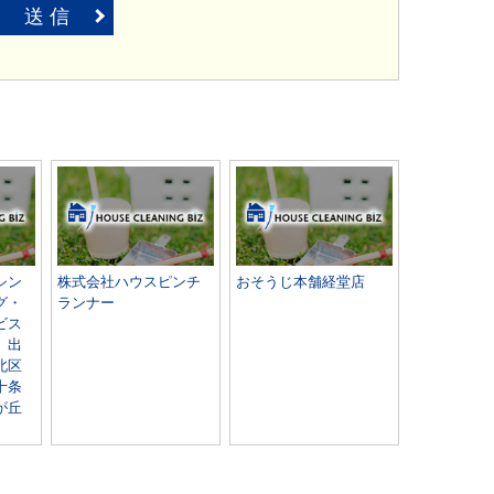
送 信
シン
株式会社ハウスピンチ
おそうじ本舗経堂店
グ・
ランナー
ビス
 出
北区
十条
が丘