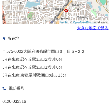
Leaflet
| ©
OpenStreetMap
contributors
大きな地図で見る
所在地
〒575-0002大阪府四條畷市岡山３丁目５−２２
JR在来線:忍ケ丘駅:出口2:徒歩6分
JR在来線:忍ケ丘駅:出口1:徒歩6分
JR在来線:東寝屋川駅:西口:徒歩13分
電話番号
0120-033316