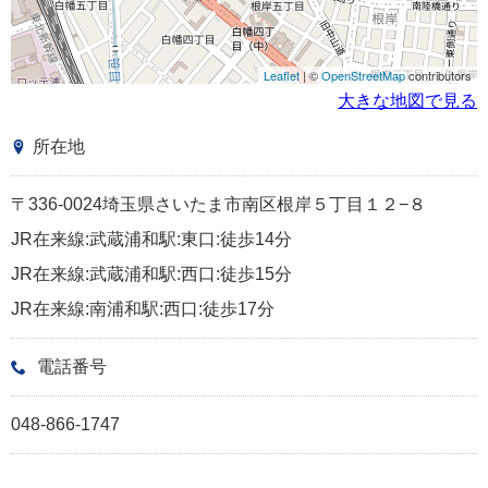
Leaflet
| ©
OpenStreetMap
contributors
大きな地図で見る
所在地
〒336-0024埼玉県さいたま市南区根岸５丁目１２−８
JR在来線:武蔵浦和駅:東口:徒歩14分
JR在来線:武蔵浦和駅:西口:徒歩15分
JR在来線:南浦和駅:西口:徒歩17分
電話番号
048-866-1747