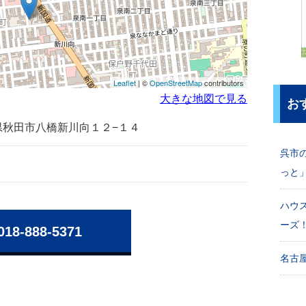
Leaflet
| ©
OpenStreetMap
contributors
大きな地図で見る
お
秋田県秋田市八橋新川向１２−１４
呉市
っと
ハウ
ーズ
018-888-5371
名古屋