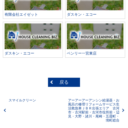
有限会社エイゼット
ダスキン・エコー
ダスキン・エコー
ベンリー一宮東店
戻る
スマイルクリーン
アーアーアーアンシン給湯器・お
風呂の修理リフォームサービス生
活救急車ＪＢＲ出張エリア 古河
市・古河駅前・古河市役所前・辺
見・大野・諸川・尾崎・五霞町・
境町総合