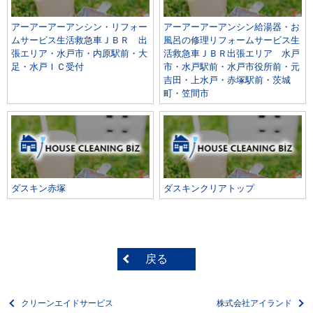
アーアーアーアンシン・リフォー
アーアーアーアンシン給湯器・お
ムサービス生活救急車ＪＢＲ 出
風呂の修理リフォームサービス生
張エリア・水戸市・内原駅前・大
活救急車ＪＢＲ出張エリア 水戸
足・水戸ＩＣ受付
市・水戸駅前・水戸市役所前・元
吉田・上水戸・赤塚駅前・茨城
町・笠間市
ダスキン赤塚
ダスキンクリアトップ
戻る
クリーンエイドサービス
株式会社アイランド