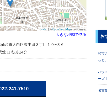
Leaflet
| ©
OpenStreetMap
contributors
大きな地図で見る
お
宮城県仙台市太白区東中田３丁目１０−３６
:出口:徒歩24分
呉市
っと
ハウ
ーズ
022-241-7510
名古屋