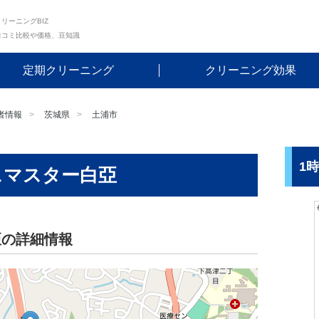
リーニングBIZ
口コミ比較や価格、豆知識
定期クリーニング
クリーニング効果
者情報
茨城県
土浦市
1
スマスター白亞
亞の詳細情報