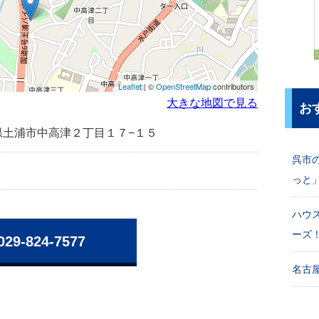
Leaflet
| ©
OpenStreetMap
contributors
大きな地図で見る
お
茨城県土浦市中高津２丁目１７−１５
呉市
っと
ハウ
ーズ
029-824-7577
名古屋