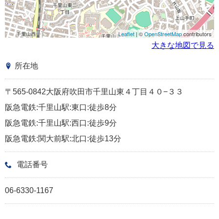
Leaflet
| ©
OpenStreetMap
contributors
大きな地図で見る
所在地
〒565-0842大阪府吹田市千里山東４丁目４０−３３
阪急電鉄:千里山駅:東口:徒歩8分
阪急電鉄:千里山駅:西口:徒歩9分
阪急電鉄:関大前駅:北口:徒歩13分
電話番号
06-6330-1167