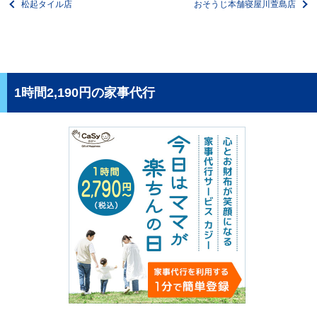
松起タイル店
おそうじ本舗寝屋川萱島店
1時間2,190円の家事代行