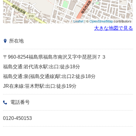
Leaflet
| ©
OpenStreetMap
contributors
大きな地図で見る
所在地
〒960-8254福島県福島市南沢又字中琵琶渕７３
福島交通:岩代清水駅:出口:徒歩18分
福島交通:泉(福島交通線)駅:出口2:徒歩18分
JR在来線:笹木野駅:出口:徒歩19分
電話番号
0120-450153