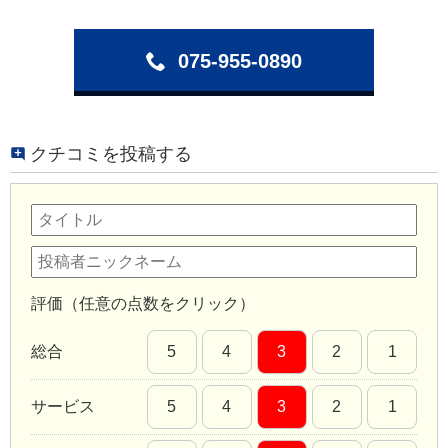
075-955-0890
クチコミを投稿する
評価（任意の点数をクリック）
総合
5
4
3
2
1
サービス
5
4
3
2
1