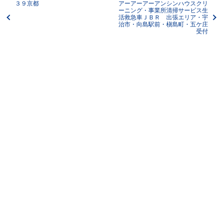
３９京都
アーアーアーアンシンハウスクリ
ーニング・事業所清掃サービス生
活救急車ＪＢＲ 出張エリア・宇
治市・向島駅前・槇島町・五ケ庄
受付