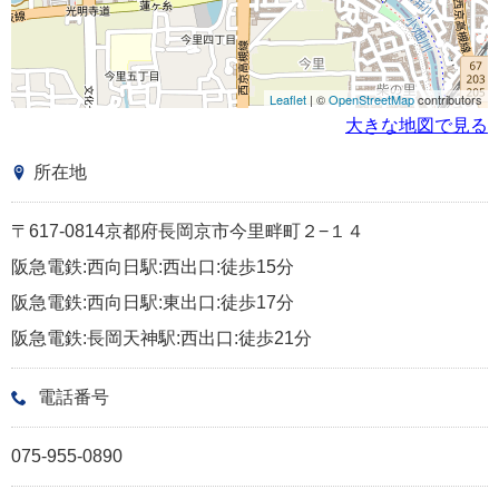
Leaflet
| ©
OpenStreetMap
contributors
大きな地図で見る
所在地
〒617-0814京都府長岡京市今里畔町２−１４
阪急電鉄:西向日駅:西出口:徒歩15分
阪急電鉄:西向日駅:東出口:徒歩17分
阪急電鉄:長岡天神駅:西出口:徒歩21分
電話番号
075-955-0890