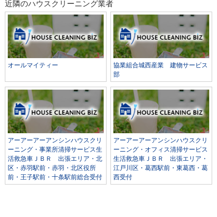
近隣のハウスクリーニング業者
オールマイティー
協業組合城西産業 建物サービス
部
アーアーアーアンシンハウスクリ
アーアーアーアンシンハウスクリ
ーニング・事業所清掃サービス生
ーニング・オフィス清掃サービス
活救急車ＪＢＲ 出張エリア・北
生活救急車ＪＢＲ 出張エリア・
区・赤羽駅前・赤羽・北区役所
江戸川区・葛西駅前・東葛西・葛
前・王子駅前・十条駅前総合受付
西受付