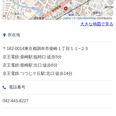
Leaflet
| ©
OpenStreetMap
contributors
大きな地図で見る
所在地
〒182-0014東京都調布市柴崎１丁目１１−２５
京王電鉄:柴崎駅:臨時口:徒歩5分
京王電鉄:柴崎駅:出口:徒歩6分
京王電鉄:つつじケ丘駅:北口:徒歩14分
電話番号
042-443-8227