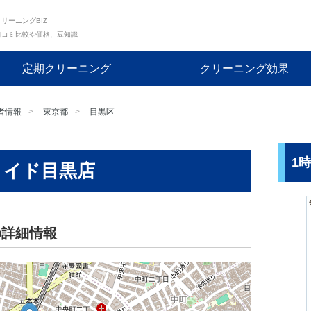
リーニングBIZ
口コミ比較や価格、豆知識
定期クリーニング
クリーニング効果
者情報
東京都
目黒区
1
メイド目黒店
の詳細情報