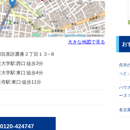
Leaflet
| ©
OpenStreetMap
contributors
大きな地図で見る
お
東京都目黒区鷹番２丁目１３−８
大学駅:西口:徒歩3分
呉市
大学駅:東口:徒歩4分
っと
寺駅:東口:徒歩11分
ハウ
ーズ
名古屋
0120-424747