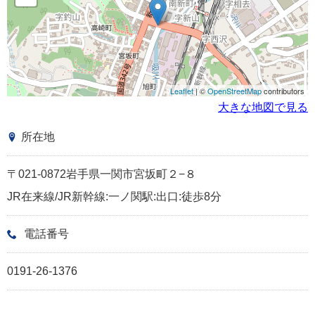
Leaflet
| ©
OpenStreetMap
contributors
大きな地図で見る
所在地
〒021-0872岩手県一関市宮坂町２−８
JR在来線/JR新幹線:一ノ関駅:出口:徒歩8分
電話番号
0191-26-1376