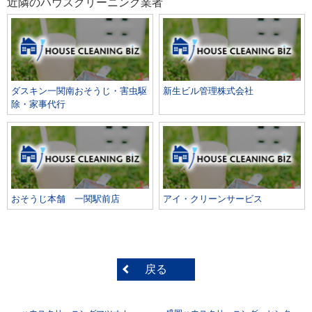
近隣のハウスクリーニング業者
ダスキン一関南おそうじ・害虫駆
新生ビル管理株式会社
除・家事代行
おそうじ本舗 一関駅前店
アイ・クリーンサービス
戻る