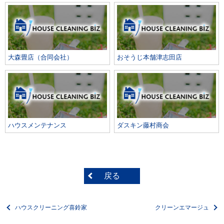
大森畳店（合同会社）
おそうじ本舗津志田店
ハウスメンテナンス
ダスキン藤村商会
戻る
ハウスクリーニング喜鈴家
クリーンエマージュ