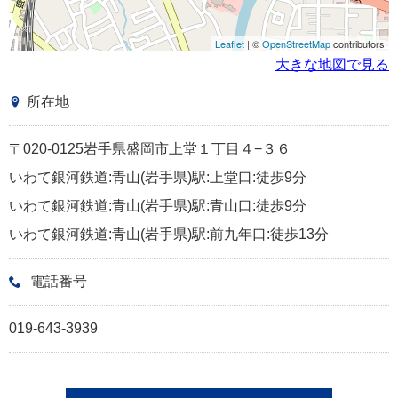
Leaflet
| ©
OpenStreetMap
contributors
大きな地図で見る
所在地
〒020-0125岩手県盛岡市上堂１丁目４−３６
いわて銀河鉄道:青山(岩手県)駅:上堂口:徒歩9分
いわて銀河鉄道:青山(岩手県)駅:青山口:徒歩9分
いわて銀河鉄道:青山(岩手県)駅:前九年口:徒歩13分
電話番号
019-643-3939