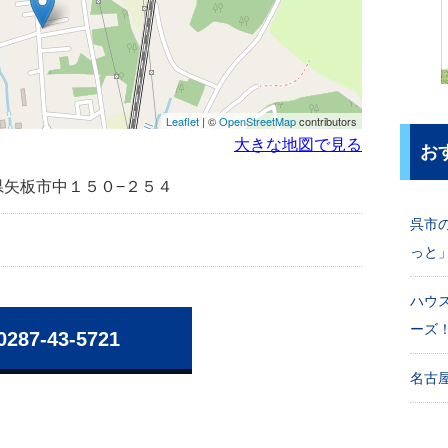
Leaflet
| ©
OpenStreetMap
contributors
大きな地図で見る
お
栃木県矢板市中１５０−２５４
呉市
っと
ハウ
ーズ
0287-43-5721
名古屋