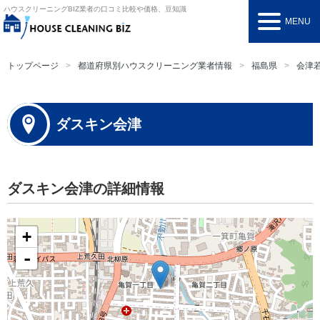
ハウスクリーニングBIZ
業者の口コミ比較や価格、豆知識
MENU
トップページ
都道府県別ハウスクリーニング業者情報
福島県
会津
ダスキン会津
ダスキン会津の詳細情報
+
-