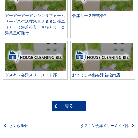
アーアーアーアンシンリフォーム
会津リース株式会社
サービス生活救急車ＪＢＲ出張エ
リア 会津若松市・喜多方市・会
津美里町受付
ダスキン会津メリーメイド部
おそうじ本舗会津若松南店
戻る
さくら商会
ダスキン会津メリーメイド部