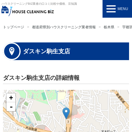
ハウスクリーニングBIZ
業者の口コミ比較や価格、豆知識
MENU
トップページ
都道府県別ハウスクリーニング業者情報
栃木県
宇都
ダスキン駒生支店
ダスキン駒生支店の詳細情報
+
-