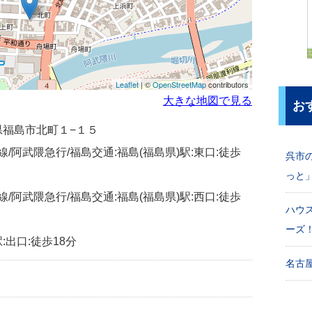
Leaflet
| ©
OpenStreetMap
contributors
大きな地図で見る
お
福島県福島市北町１−１５
幹線/阿武隈急行/福島交通:福島(福島県)駅:東口:徒歩
呉市
っと
幹線/阿武隈急行/福島交通:福島(福島県)駅:西口:徒歩
ハウ
ーズ
:出口:徒歩18分
名古屋