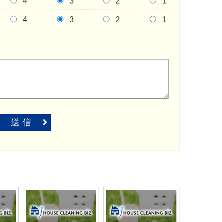
4
3
2
1
4
3
2
1
送 信