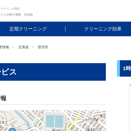
リーニングBIZ
口コミ比較や価格、豆知識
定期クリーニング
クリーニング効果
者情報
北海道
登別市
1
ービス
情報