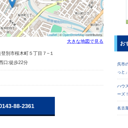
Leaflet
| ©
OpenStreetMap
contributors
大きな地図で見る
お
北海道登別市桜木町５丁目７−１
西口:徒歩22分
呉市
っと
ハウ
ーズ
0143-88-2361
名古屋