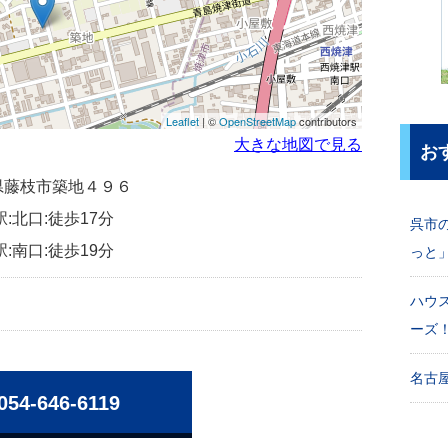
Leaflet
| ©
OpenStreetMap
contributors
大きな地図で見る
お
静岡県藤枝市築地４９６
:北口:徒歩17分
呉市
:南口:徒歩19分
っと
ハウ
ーズ
名古屋
054-646-6119