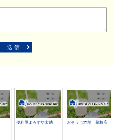
送 信
便利屋よろずや太助
おそうじ本舗 藤枝店