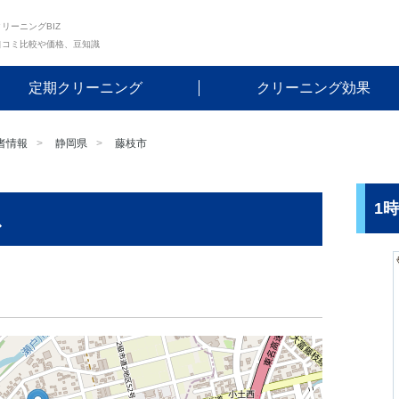
リーニングBIZ
口コミ比較や価格、豆知識
定期クリーニング
クリーニング効果
者情報
静岡県
藤枝市
1
ス