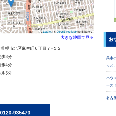
Leaflet
| ©
OpenStreetMap
contributors
大きな地図で見る
お
北海道札幌市北区麻生町６丁目７−１２
徒歩3分
呉市
徒歩4分
っと
徒歩5分
ハウ
ーズ
名古屋
0120-935470