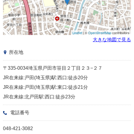
Leaflet
| ©
OpenStreetMap
contributors
大きな地図で見る
所在地
〒335-0034埼玉県戸田市笹目２丁目２３−２７
JR在来線:戸田(埼玉県)駅:西口:徒歩20分
JR在来線:戸田(埼玉県)駅:東口:徒歩21分
JR在来線:北戸田駅:西口:徒歩23分
電話番号
048-421-3082