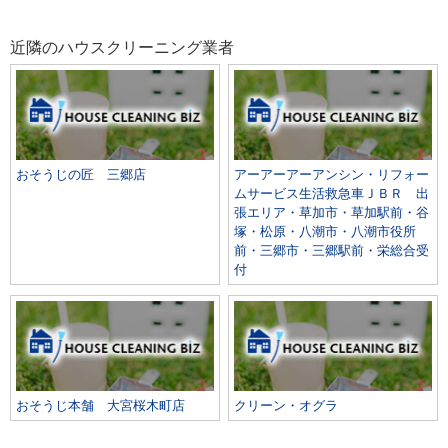
近隣のハウスクリーニング業者
おそうじの匠 三郷店
アーアーアーアンシン・リフォー
ムサービス生活救急車ＪＢＲ 出
張エリア・草加市・草加駅前・谷
塚・松原・八潮市・八潮市役所
前・三郷市・三郷駅前・栄総合受
付
おそうじ本舗 大宮桜木町店
クリーン・オグラ