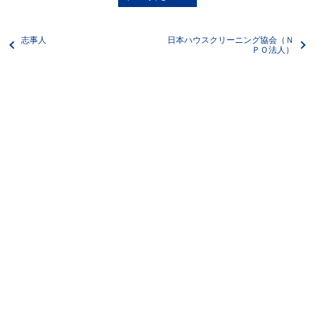
志事人
日本ハウスクリーニング協会（Ｎ
ＰＯ法人）