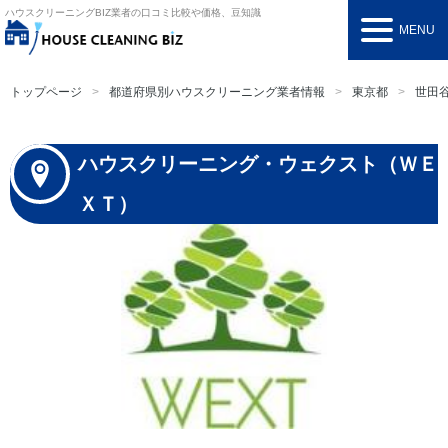
ハウスクリーニングBIZ
業者の口コミ比較や価格、豆知識
MENU
トップページ
都道府県別ハウスクリーニング業者情報
東京都
世田
ハウスクリーニング・ウェクスト（ＷＥ
ＸＴ）