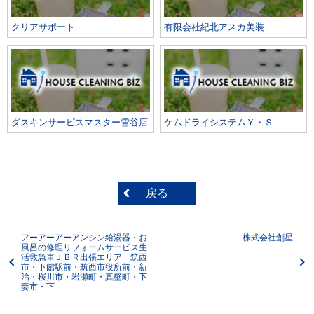
クリアサポート
有限会社紀北アスカ美装
ダスキンサービスマスター雪谷店
ケムドライシステムＹ・Ｓ
戻る
アーアーアーアンシン給湯器・お
株式会社創星
風呂の修理リフォームサービス生
活救急車ＪＢＲ出張エリア 筑西
市・下館駅前・筑西市役所前・新
治・桜川市・岩瀬町・真壁町・下
妻市・下