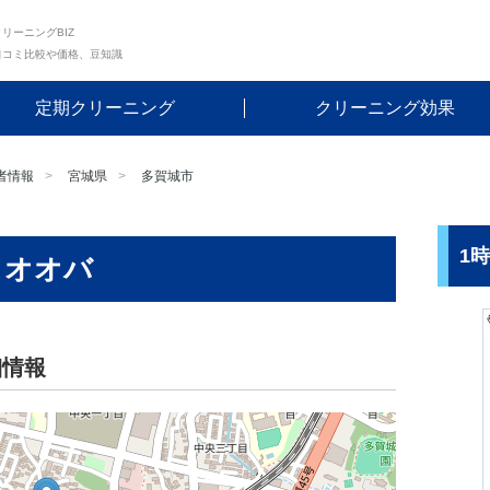
リーニングBIZ
口コミ比較や価格、豆知識
定期クリーニング
クリーニング効果
者情報
宮城県
多賀城市
1
・オオバ
細情報