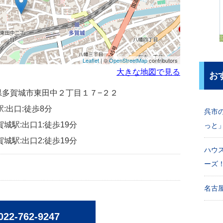
Leaflet
| ©
OpenStreetMap
contributors
大きな地図で見る
お
宮城県多賀城市東田中２丁目１７−２２
駅:出口:徒歩8分
呉市
賀城駅:出口1:徒歩19分
っと
賀城駅:出口2:徒歩19分
ハウ
ーズ
名古屋
022-762-9247