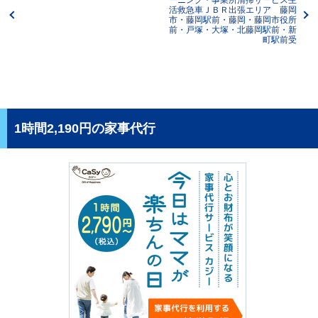
活救急車ＪＢＲ出張エリア 藤岡
市・藤岡駅前・藤岡・藤岡市役所
前・戸塚・大塚・北藤岡駅前・新
町駅前受
1時間2,190円の家事代行