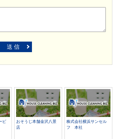
送 信
ービ
おそうじ本舗金沢八景
株式会社横浜サンセル
店
フ 本社