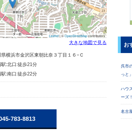
Leaflet
| ©
OpenStreetMap
contributors
大きな地図で見る
お
神奈川県横浜市金沢区東朝比奈３丁目１６−Ｃ
駅:北口:徒歩21分
呉市
駅:南口:徒歩22分
っと
ハウ
ーズ
名古屋
045-783-8813