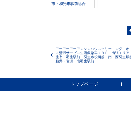
市・和光市駅前総合
アーアーアーアンシンハウスクリーニング・オ
ス清掃サービス生活救急車ＪＢＲ 出張エリア
生市・羽生駅前・羽生市役所前・南・西羽生駅
藤井・岩瀬・南羽生駅前
トップページ