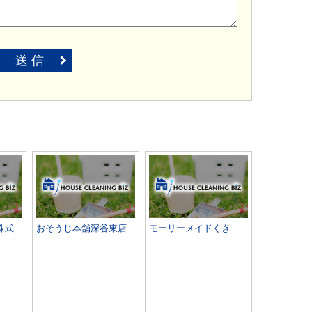
送 信
株式
おそうじ本舗深谷東店
モーリーメイドくき