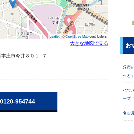
Leaflet
| ©
OpenStreetMap
contributors
大きな地図で見る
お
埼玉県本庄市今井８０１−７
呉市
っと
ハウ
ーズ
0120-954744
名古屋