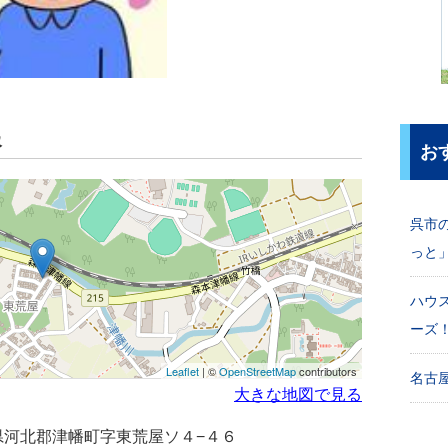
報
お
呉市
っと
ハウ
ーズ
Leaflet
| ©
OpenStreetMap
contributors
名古屋
大きな地図で見る
石川県河北郡津幡町字東荒屋ソ４−４６