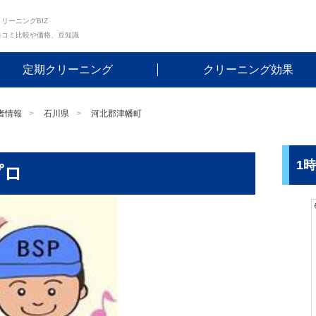
リーニングBIZ
口コミ比較や価格、豆知識
定期クリーニング
クリーニング効果
者情報
石川県
河北郡津幡町
1
プロ